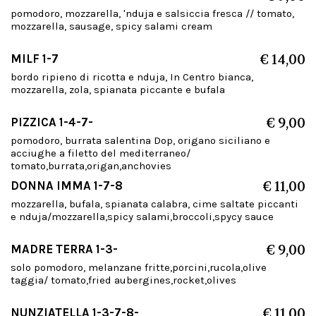
pomodoro, mozzarella, 'nduja e salsiccia fresca // tomato,
mozzarella, sausage, spicy salami cream
MILF 1-7
€ 14,00
bordo ripieno di ricotta e nduja, In Centro bianca,
mozzarella, zola, spianata piccante e bufala
PIZZICA 1-4-7-
€ 9,00
pomodoro, burrata salentina Dop, origano siciliano e
acciughe a filetto del mediterraneo/
tomato,burrata,origan,anchovies
DONNA IMMA 1-7-8
€ 11,00
mozzarella, bufala, spianata calabra, cime saltate piccanti
e nduja/mozzarella,spicy salami,broccoli,spycy sauce
MADRE TERRA 1-3-
€ 9,00
solo pomodoro, melanzane fritte,porcini,rucola,olive
taggia/ tomato,fried aubergines,rocket,olives
NUNZIATELLA 1-3-7-8-
€ 11,00