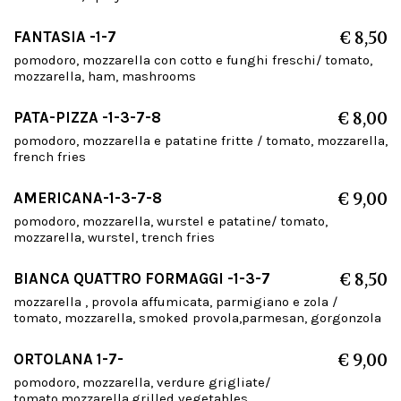
FANTASIA -1-7
€ 8,50
pomodoro, mozzarella con cotto e funghi freschi/ tomato,
mozzarella, ham, mashrooms
PATA-PIZZA -1-3-7-8
€ 8,00
pomodoro, mozzarella e patatine fritte / tomato, mozzarella,
french fries
AMERICANA-1-3-7-8
€ 9,00
pomodoro, mozzarella, wurstel e patatine/ tomato,
mozzarella, wurstel, trench fries
BIANCA QUATTRO FORMAGGI -1-3-7
€ 8,50
mozzarella , provola affumicata, parmigiano e zola /
tomato, mozzarella, smoked provola,parmesan, gorgonzola
ORTOLANA 1-7-
€ 9,00
pomodoro, mozzarella, verdure grigliate/
tomato,mozzarella,grilled vegetables