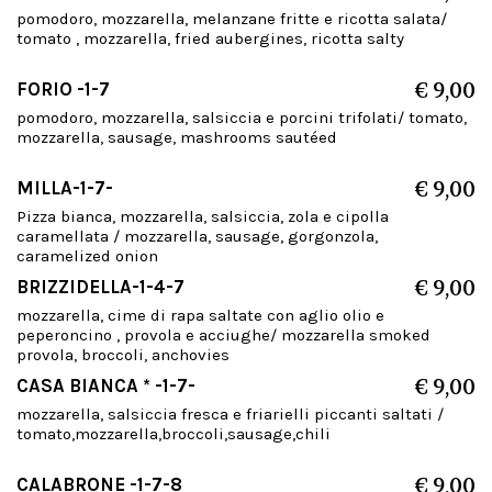
pomodoro, mozzarella, melanzane fritte e ricotta salata/
tomato , mozzarella, fried aubergines, ricotta salty
FORIO -1-7
€ 9,00
pomodoro, mozzarella, salsiccia e porcini trifolati/ tomato,
mozzarella, sausage, mashrooms sautéed
MILLA-1-7-
€ 9,00
Pizza bianca, mozzarella, salsiccia, zola e cipolla
caramellata / mozzarella, sausage, gorgonzola,
caramelized onion
BRIZZIDELLA-1-4-7
€ 9,00
mozzarella, cime di rapa saltate con aglio olio e
peperoncino , provola e acciughe/ mozzarella smoked
provola, broccoli, anchovies
CASA BIANCA * -1-7-
€ 9,00
mozzarella, salsiccia fresca e friarielli piccanti saltati /
tomato,mozzarella,broccoli,sausage,chili
CALABRONE -1-7-8
€ 9,00