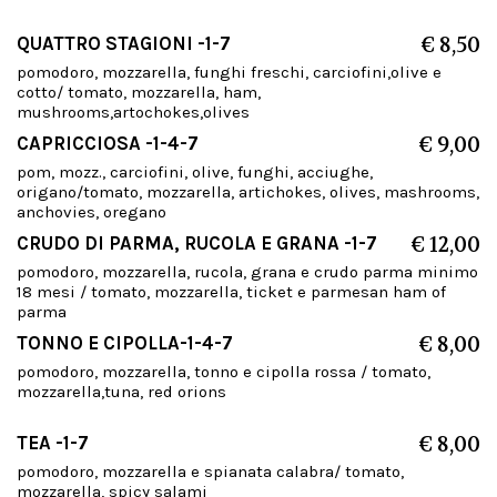
QUATTRO STAGIONI -1-7
€ 8,50
pomodoro, mozzarella, funghi freschi, carciofini,olive e
cotto/ tomato, mozzarella, ham,
mushrooms,artochokes,olives
CAPRICCIOSA -1-4-7
€ 9,00
pom, mozz., carciofini, olive, funghi, acciughe,
origano/tomato, mozzarella, artichokes, olives, mashrooms,
anchovies, oregano
CRUDO DI PARMA, RUCOLA E GRANA -1-7
€ 12,00
pomodoro, mozzarella, rucola, grana e crudo parma minimo
18 mesi / tomato, mozzarella, ticket e parmesan ham of
parma
TONNO E CIPOLLA-1-4-7
€ 8,00
pomodoro, mozzarella, tonno e cipolla rossa / tomato,
mozzarella,tuna, red orions
TEA -1-7
€ 8,00
pomodoro, mozzarella e spianata calabra/ tomato,
mozzarella, spicy salami