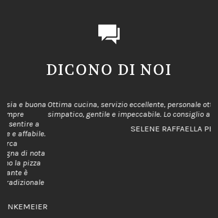
DICONO DI NOI
na
Ottima cucina, servizio eccellente, personale ottimo,
Ho
simpatico, gentile e impeccabile. Lo consiglio a tutti.
pi
fr
SELENE RAFFAELLA PERUCCHINI
e.
Ot
fa
ta
me
a
co
pe
le
ER