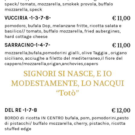
speck/ tomato, mozzarella, smokek provola, buffalo
mozzarella, speck
VUCCIRIA -1-3-7-8-
€ 11,00
pomodoro, bufala Dop, melanzane fritte, ricotta salata e
basilico// tomato, buffalo mozzarella, fried aubergines,
hard cottage cheese
SARRACINO-1-4-7-
€ 11,00
mozzarella,bufala,pomodorini gialli, olive Taggia , origano
siciliano, acciughe a filetto del mediterraneo,il fiore del
cappero/mozzarella,origan,anchovies,capers
SIGNORI SI NASCE, E IO
MODESTAMENTE, LO NACQUI
“Totò”
DEL RE -1-7-8
€ 12,00
BORDO di ricotta IN CENTRO bufala, pom, pomodorini,pesto
di pistacchi/ buffalo mozzarella, cherry, pistachio, ricotta
stuffed edge