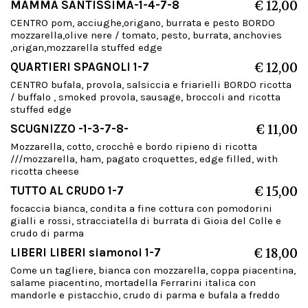
MAMMA SANTISSIMA-1-4-7-8
€ 12,00
CENTRO pom, acciughe,origano, burrata e pesto BORDO
mozzarella,olive nere / tomato, pesto, burrata, anchovies
,origan,mozzarella stuffed edge
QUARTIERI SPAGNOLI 1-7
€ 12,00
CENTRO bufala, provola, salsiccia e friarielli BORDO ricotta
/ buffalo , smoked provola, sausage, broccoli and ricotta
stuffed edge
SCUGNIZZO -1-3-7-8-
€ 11,00
Mozzarella, cotto, crocchè e bordo ripieno di ricotta
///mozzarella, ham, pagato croquettes, edge filled, with
ricotta cheese
TUTTO AL CRUDO 1-7
€ 15,00
focaccia bianca, condita a fine cottura con pomodorini
gialli e rossi, stracciatella di burrata di Gioia del Colle e
crudo di parma
LIBERI LIBERI siamonoi 1-7
€ 18,00
Come un tagliere, bianca con mozzarella, coppa piacentina,
salame piacentino, mortadella Ferrarini italica con
mandorle e pistacchio, crudo di parma e bufala a freddo