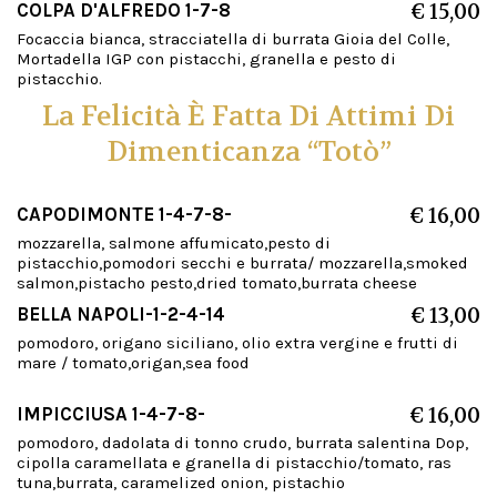
COLPA D'ALFREDO 1-7-8
€ 15,00
Focaccia bianca, stracciatella di burrata Gioia del Colle,
Mortadella IGP con pistacchi, granella e pesto di
pistacchio.
La Felicità È Fatta Di Attimi Di
Dimenticanza “Totò”
CAPODIMONTE 1-4-7-8-
€ 16,00
mozzarella, salmone affumicato,pesto di
pistacchio,pomodori secchi e burrata/ mozzarella,smoked
salmon,pistacho pesto,dried tomato,burrata cheese
BELLA NAPOLI-1-2-4-14
€ 13,00
pomodoro, origano siciliano, olio extra vergine e frutti di
mare / tomato,origan,sea food
IMPICCIUSA 1-4-7-8-
€ 16,00
pomodoro, dadolata di tonno crudo, burrata salentina Dop,
cipolla caramellata e granella di pistacchio/tomato, ras
tuna,burrata, caramelized onion, pistachio